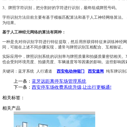
3、牌照字符识别，把分割好的字符进行识别，最终组成牌照号码。
字符识别方法目前主要有基于模板匹配算法和基于人工神经网络算法。
为结果。
基于人工神经元网络的算法有两种：
一种是先对待识别字符进行特征提取，然后用所获得特征来训练神经网
同，可能在上述不同步骤实现，通常与牌照识别互相配合、互相验证。
实际应用中，牌照识别系统的识别率与牌照质量和拍摄质量密切相关。
也会受到环境亮度、拍摄亮度、车辆速度等等因素的影响。这些影响因
关键词：蓝牙系统 人行通道
西安电动伸缩门
西安道闸
纯车牌识别
上一条：
蓝牙远距离停车场管理系统
下一条：
西安停车场收费系统升级,让出行更畅通!
相关标签：
相关产品