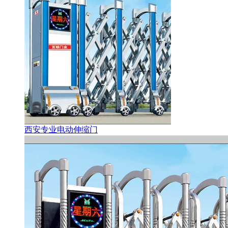
西安专业电动伸缩门