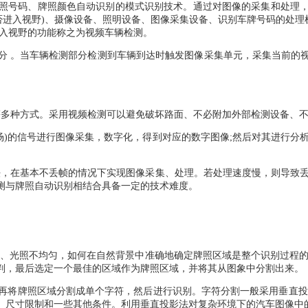
照号码、牌照颜色自动识别的模式识别技术。通过对图像的采集和处理
否进入视野)、摄像设备、照明设备、图像采集设备、识别车牌号码的处理
入视野的功能称之为视频车辆检测。
分 。当车辆检测部分检测到车辆到达时触发图像采集单元，采集当前的
等多种方式。采用视频检测可以避免破坏路面、不必附加外部检测设备、
场)的信号进行图像采集，数字化，得到对应的数字图像;然后对其进行分
法，在基本不丢帧的情况下实现图像采集、处理。若处理速度慢，则导致丢
测与牌照自动识别相结合具备一定的技术难度。
复杂、光照不均匀，如何在自然背景中准确地确定牌照区域是整个识别过程
判，最后选定一个最佳的区域作为牌照区域，并将其从图象中分割出来。
，再将牌照区域分割成单个字符，然后进行识别。字符分割一般采用垂直
、尺寸限制和一些其他条件。利用垂直投影法对复杂环境下的汽车图像中的