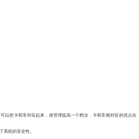
于可以把卡和车对应起来，使管理提高一个档次，卡和车相对应的优点在
了系统的安全性。