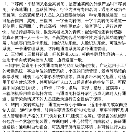
1、平移闸：平移闸又名全高翼闸，是普通翼闸的升级产品叫平移翼
闸、全高速通门、监狱翼闸等。行业内没有专用名词，通用名称为全
高翼闸。全高翼闸是对人员进入口权限控制的一种专用机械装置，也
可配合摆闸、翼闸、三辊闸、十字全高转闸、十字半高转闸等通道一
起使用；应用面广，样式高档，性能更稳定，噪音更低，运行速度
快，能防跨越等功能，很受高档场所的青睐；配合精准逻辑传感器，
能真正做到一人一卡一闸。全高翼闸合理的兼容性更适合其功能的扩
展，能兼容门禁刷卡系统、指纹识别系统、人脸识别系统、可视对讲
系统、一卡通管理系统、防静电通道系统等多种通道管理。
2、三辊闸：三根杆组成，杆长标准50cm，杆的空隙只能容纳一人，
适用于单向或双向控制人l流，通行速度一般。
三辊闸机普遍用于公共通道简易的劝阻级访问控制。广泛运用于工厂
的考勤系统，事业单位的消费系统，小区的门禁管理，景点等场馆的
验票系统，建筑工地的掌形系统管理等。具备多种不同的配置，可适
用于所有建筑环境，并可解决行人出入口通道所有的控制问题。可配
置不同的识别系统，（ID卡，IC卡，条码，掌形，指纹，虹膜等）。
三辊闸机采用垂直落杆方式，当通道闸杆落杆后可形成无障碍人行通
道，便于紧急情况下的人员疏散为通行安全提供了保障。
3、转闸：旋转式运行，通道宽一般小于60cm，适用于单向或双向控
制人l流，通行速度慢。转闸主要适应场所包括:监狱、军事管理区及进
出入管理非常严格的工厂(例如化工厂,建筑工地等)。该设备的机械部
分包含一个紧急控制装置，在断电时，中心转臂可自由转动，保证通
道通畅；通电时自动锁合。可适用于所有建筑环境，并可解决行人出