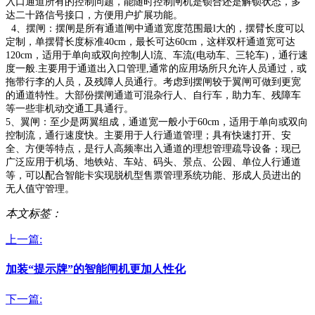
入口通道所有的控制问题，能随时控制闸机是锁合还是解锁状态，多
达二十路信号接口，方便用户扩展功能。
4、摆闸：摆闸是所有通道闸中通道宽度范围最l大的，摆臂长度可以
定制，单摆臂长度标准40cm，最长可达60cm，这样双杆通道宽可达
120cm，适用于单向或双向控制人l流、车流(电动车、三轮车)，通行速
度一般.主要用于通道出入口管理,通常的应用场所只允许人员通过，或
拖带行李的人员，及残障人员通行。考虑到摆闸较于翼闸可做到更宽
的通道特性。大部份摆闸通道可混杂行人、自行车，助力车、残障车
等一些非机动交通工具通行。
5、翼闸：至少是两翼组成，通道宽一般小于60cm，适用于单向或双向
控制流，通行速度快。主要用于人行通道管理；具有快速打开、安
全、方便等特点，是行人高频率出入通道的理想管理疏导设备；现已
广泛应用于机场、地铁站、车站、码头、景点、公园、单位人行通道
等，可以配合智能卡实现脱机型售票管理系统功能、形成人员进出的
无人值守管理。
本文标签：
上一篇:
加装“提示牌”的智能闸机更加人性化
下一篇: